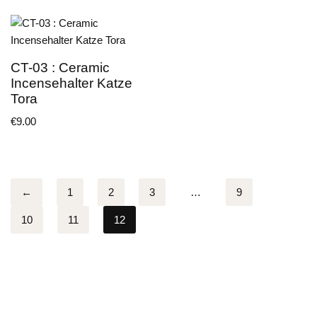
CT-03 : Ceramic
Incensehalter Katze
Tora
€
9.00
←
1
2
3
…
9
10
11
12