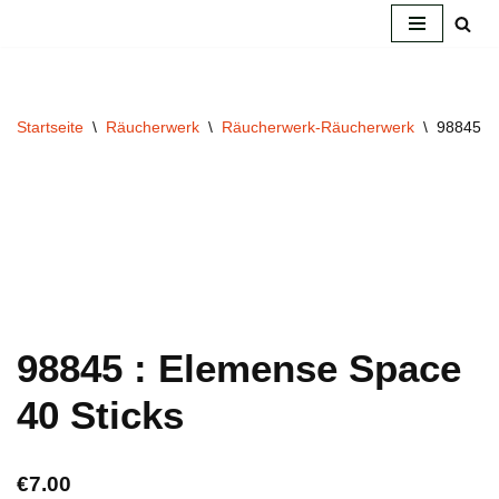
Zum
Inhalt
springen
Startseite
\
Räucherwerk
\
Räucherwerk-Räucherwerk
\
98845 : 
98845 : Elemense Space
40 Sticks
€
7.00