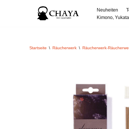
Neuheiten
T
Zum
Kimono, Yukata
Inhalt
springen
Startseite
\
Räucherwerk
\
Räucherwerk-Räucherwe