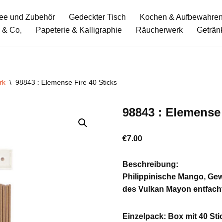
ee und Zubehör
Gedeckter Tisch
Kochen & Aufbewahre
 & Co,
Papeterie & Kalligraphie
Räucherwerk
Geträn
rk
\
98843 : Elemense Fire 40 Sticks
98843 : Elemense 
€
7.00
Beschreibung:
Philippinische Mango, Ge
des Vulkan Mayon entfacht
Einzelpack: Box mit 40 Sti