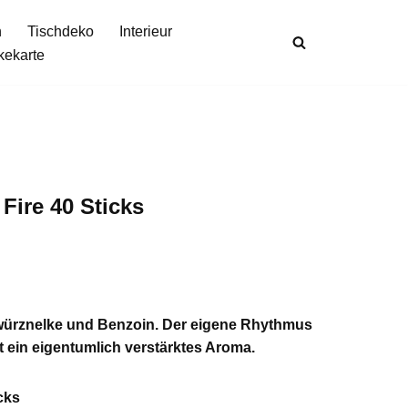
n
Tischdeko
Interieur
kekarte
Fire 40 Sticks
würznelke und Benzoin. Der eigene Rhythmus
 ein eigentumlich verstärktes Aroma.
cks