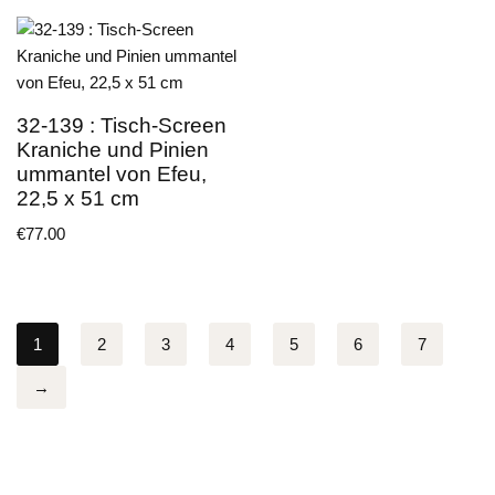
32-139 : Tisch-Screen
Kraniche und Pinien
ummantel von Efeu,
22,5 x 51 cm
€
77.00
1
2
3
4
5
6
7
→