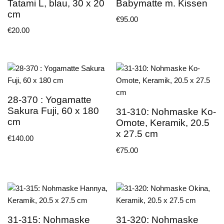
Tatami L, blau, 30 x 20
Babymatte m. Kissen
cm
€
95.00
€
20.00
28-370 : Yogamatte
Sakura Fuji, 60 x 180
31-310: Nohmaske Ko-
cm
Omote, Keramik, 20.5
x 27.5 cm
€
140.00
€
75.00
31-315: Nohmaske
31-320: Nohmaske