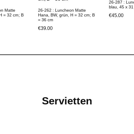
26-287 : Lun
blau, 45 x 3
on Matte
26-262 : Luncheon Matte
H = 32 cm; B
Hana, BW, grün, H = 32 cm; B
€
45.00
= 36 cm
€
39.00
Servietten