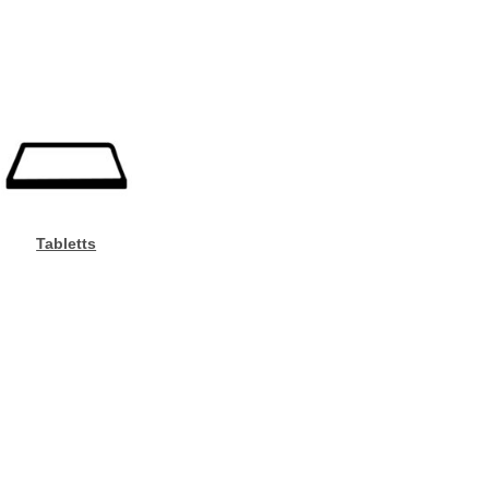
Tabletts