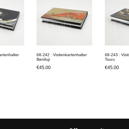
artenhalter
68-242 : Visitenkartenhalter
68-243 : Visi
Benifuji
Tsuru
€
45.00
€
45.00