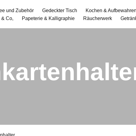
ee und Zubehör
Gedeckter Tisch
Kochen & Aufbewahre
 & Co,
Papeterie & Kalligraphie
Räucherwerk
Geträn
nkartenhalte
nhalter