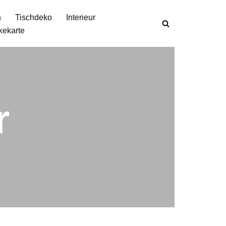
n
Tischdeko
Interieur
kekarte
r