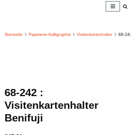
Zum
Inhalt
springen
Startseite
\
Papeterie-Kalligraphie
\
Visitenkartenhalter
\
68-242 : 
68-242 :
Visitenkartenhalter
Benifuji