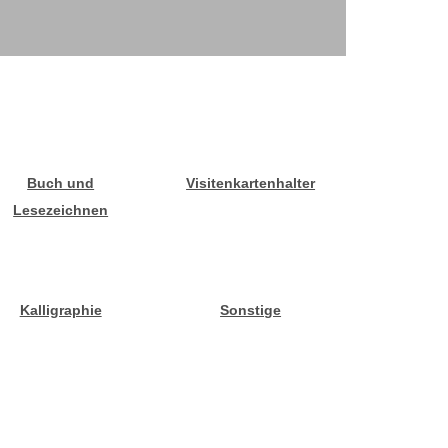
Buch und
Visitenkartenhalter
Lesezeichnen
Kalligraphie
Sonstige