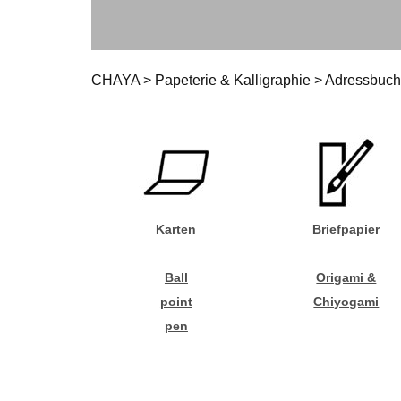
CHAYA
>
Papeterie & Kalligraphie
>
Adressbuch
Karten
Briefpapier
Ball
Origami &
point
Chiyogami
pen