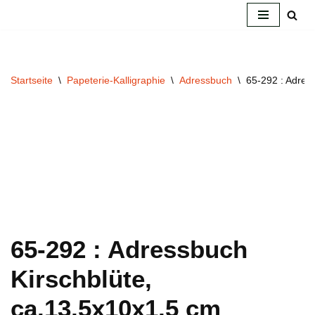
Zum
Inhalt
springen
Startseite
\
Papeterie-Kalligraphie
\
Adressbuch
\
65-292 : Adres
65-292 : Adressbuch
Kirschblüte,
ca.13,5x10x1,5 cm