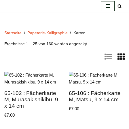
Zum
Inhalt
springen
Startseite
\
Papeterie-Kalligraphie
\
Karten
Ergebnisse 1 – 25 von 160 werden angezeigt
65-102 : Fächerkarte
65-106 : Fächerkarte
M, Murasakishikibu, 9
M, Matsu, 9 x 14 cm
x 14 cm
€
7.00
€
7.00