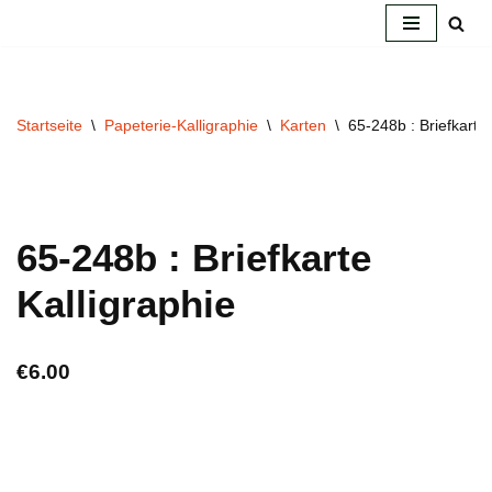
Zum
Inhalt
springen
Startseite
\
Papeterie-Kalligraphie
\
Karten
\
65-248b : Briefkarte 
65-248b : Briefkarte
Kalligraphie
€
6.00