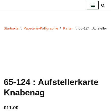
Zum
Inhalt
springen
Startseite
\
Papeterie-Kalligraphie
\
Karten
\
65-124 : Aufstellerk
65-124 : Aufstellerkarte
Knabenag
€
11.00