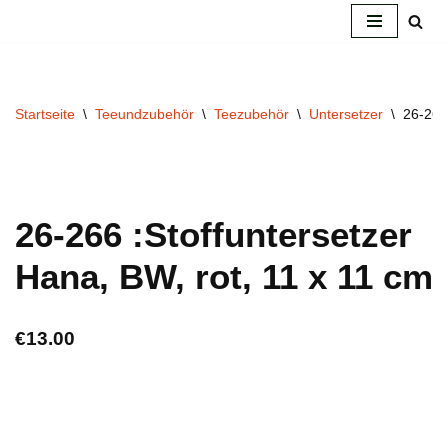
Zum
Inhalt
springen
Startseite
\
Teeundzubehör
\
Teezubehör
\
Untersetzer
\
26-266
26-266 :Stoffuntersetzer
Hana, BW, rot, 11 x 11 cm
€
13.00