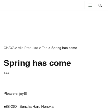
Zum
Inhalt
springen
CHAYA
>
Alle Produkte
>
Tee
>
Spring has come
Spring has come
Tee
Please enjoy!!!
■88-260 : Sencha Haru Honoka