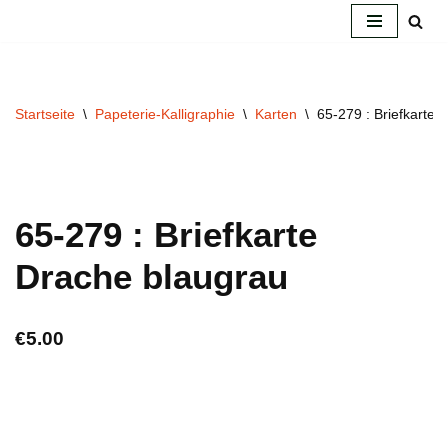
Zum
Inhalt
springen
Startseite
\
Papeterie-Kalligraphie
\
Karten
\
65-279 : Briefkarte 
65-279 : Briefkarte
Drache blaugrau
€
5.00