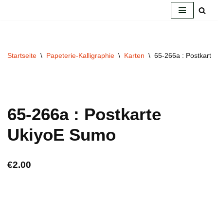
Zum
Inhalt
springen
Startseite
\
Papeterie-Kalligraphie
\
Karten
\
65-266a : Postkart
65-266a : Postkarte
UkiyoE Sumo
€
2.00