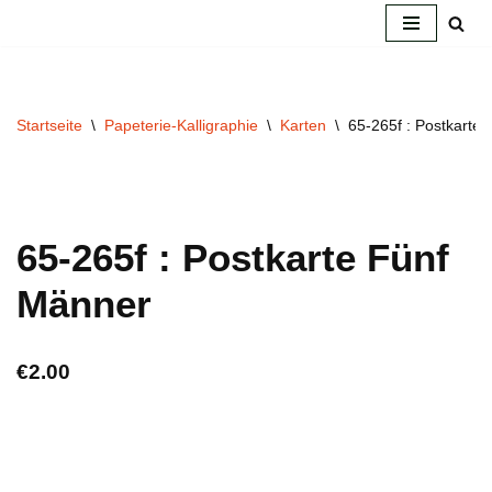
Zum
Inhalt
springen
Startseite
\
Papeterie-Kalligraphie
\
Karten
\
65-265f : Postkarte
65-265f : Postkarte Fünf
Männer
€
2.00