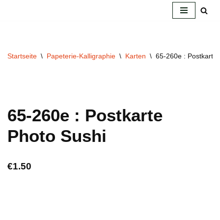
Zum
Inhalt
springen
Startseite
\
Papeterie-Kalligraphie
\
Karten
\
65-260e : Postkarte
65-260e : Postkarte
Photo Sushi
€
1.50