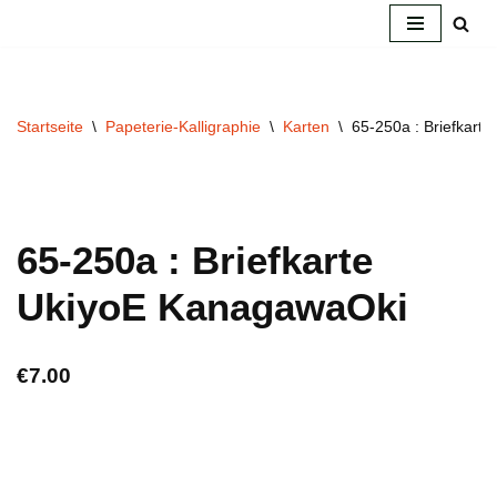
Zum
Inhalt
springen
Startseite
\
Papeterie-Kalligraphie
\
Karten
\
65-250a : Briefkart
65-250a : Briefkarte
UkiyoE KanagawaOki
€
7.00