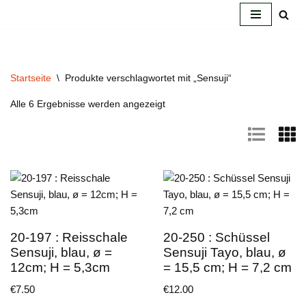
Zum
Inhalt
springen
Startseite
\
Produkte verschlagwortet mit „Sensuji“
Alle 6 Ergebnisse werden angezeigt
20-197 : Reisschale
20-250 : Schüssel
Sensuji, blau, ø =
Sensuji Tayo, blau, ø
12cm; H = 5,3cm
= 15,5 cm; H = 7,2 cm
€
7.50
€
12.00