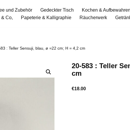
ee und Zubehör
Gedeckter Tisch
Kochen & Aufbewahre
 & Co,
Papeterie & Kalligraphie
Räucherwerk
Geträn
83 : Teller Sensuji, blau, ø =22 cm; H = 4,2 cm
20-583 : Teller Se
cm
€
18.00