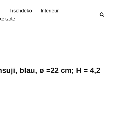
n
Tischdeko
Interieur
kekarte
nsuji, blau, ø =22 cm; H = 4,2