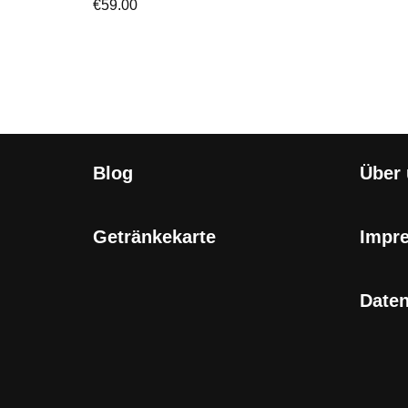
€
59.00
Blog
Über
Getränkekarte
Impr
Date