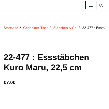
Zum
Inhalt
springen
Startseite
\
Gedeckter-Tisch
\
Stäbchen & Co.
\
22-477 : Essstäb
22-477 : Essstäbchen
Kuro Maru, 22,5 cm
€
7.00