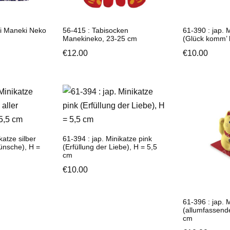
ki Maneki Neko
56-415 : Tabisocken
61-390 : jap. 
Manekineko, 23-25 cm
(Glück komm’ 
€
12.00
€
10.00
katze silber
61-394 : jap. Minikatze pink
Wünsche), H =
(Erfüllung der Liebe), H = 5,5
cm
€
10.00
61-396 : jap. 
(allumfassende
cm