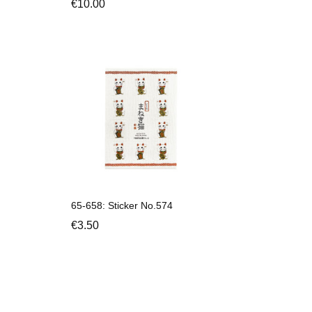
€
10.00
65-658: Sticker No.574
€
3.50