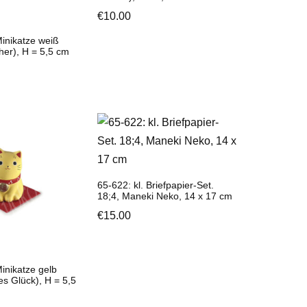
€
10.00
Minikatze weiß
her), H = 5,5 cm
65-622: kl. Briefpapier-Set.
18;4, Maneki Neko, 14 x 17 cm
€
15.00
Minikatze gelb
s Glück), H = 5,5