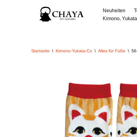
Neuheiten
T
Zum
Kimono, Yukata
Inhalt
springen
Startseite
\
Kimono-Yukata-Co
\
Alles für Füße
\
56