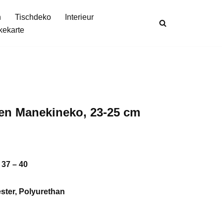
n
Tischdeko
Interieur
kekarte
ken Manekineko, 23-25 cm
U 37
–
40
ster, Polyurethan