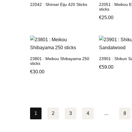
22042 : Shinsei Eiju 420 Sticks
22051 : Meikou E
sticks
€
25.00
23801 : Meikou Shibayama 250
23901 : Shikun 
sticks
€
59.00
€
30.00
1
2
3
4
…
8