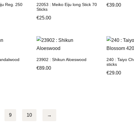
iju Reg. 250
22053 : Meiko Eiju long Stick 70
€
39.00
Sticks
€
25.00
Sandalwood
23902 : Shikun Aloeswood
240 : Taiyo C
sticks
€
89.00
€
29.00
9
10
→