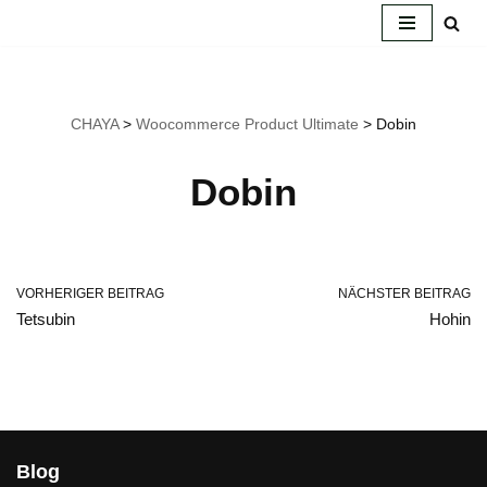
Zum
Inhalt
springen
CHAYA
>
Woocommerce Product Ultimate
>
Dobin
Dobin
VORHERIGER BEITRAG
NÄCHSTER BEITRAG
Tetsubin
Hohin
Blog