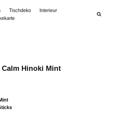
n
Tischdeko
Interieur
kekarte
l Calm Hinoki Mint
Mint
Sticks