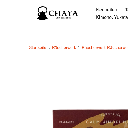
Neuheiten
T
Zum
Kimono, Yukata
Inhalt
springen
Startseite
\
Räucherwerk
\
Räucherwerk-Räucherwe