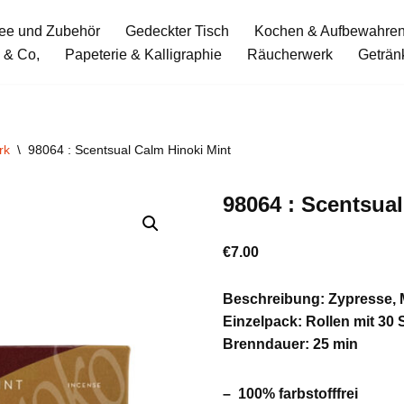
ee und Zubehör
Gedeckter Tisch
Kochen & Aufbewahre
 & Co,
Papeterie & Kalligraphie
Räucherwerk
Geträn
rk
\
98064 : Scentsual Calm Hinoki Mint
98064 : Scentsua
€
7.00
Beschreibung: Zypresse, 
Einzelpack: Rollen mit 30 
Brenndauer: 25 min
– 100% farbstofffrei