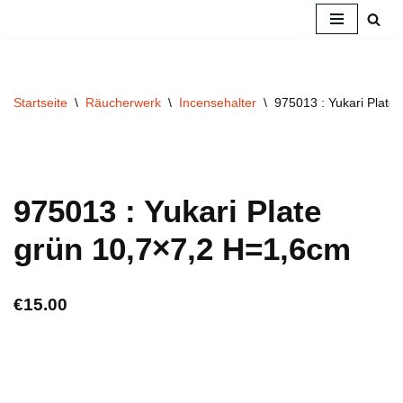
Zum
Inhalt
springen
Startseite
\
Räucherwerk
\
Incensehalter
\
975013 : Yukari Plate
975013 : Yukari Plate
grün 10,7×7,2 H=1,6cm
€
15.00