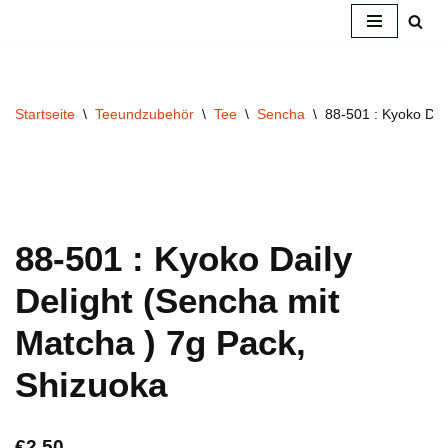
Zum
Inhalt
springen
Startseite
\
Teeundzubehör
\
Tee
\
Sencha
\
88-501 : Kyoko Dai
88-501 : Kyoko Daily
Delight (Sencha mit
Matcha ) 7g Pack,
Shizuoka
€
2.50