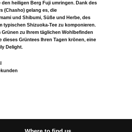
e den heiligen Berg Fuji umringen. Dank des
 (Chasho) gelang es, die
ami und Shibumi, Süße und Herbe, des
em typischen Shizuoka-Tee zu komponieren.
m Grünen zu Ihrem täglichen Wohlbefinden
se dieses Grüntees Ihren Tagen krönen, eine
ly Delight.
l
Sekunden
Where to find us