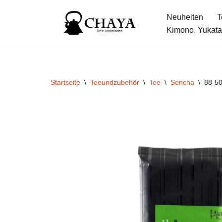
Neuheiten
T
Zum
Kimono, Yukata
Inhalt
springen
Startseite
\
Teeundzubehör
\
Tee
\
Sencha
\
88-50