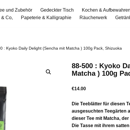
ee und Zubehör
Gedeckter Tisch
Kochen & Aufbewahre
 & Co,
Papeterie & Kalligraphie
Räucherwerk
Geträn
0 : Kyoko Daily Delight (Sencha mit Matcha ) 100g Pack, Shizuoka
88-500 : Kyoko Da
Matcha ) 100g Pa
€
14.00
Die Teeblätter für diesen
ausgesuchten Teegärten am
dieser Tee mit Matcha, de
Die Tasse mit ihrem satten