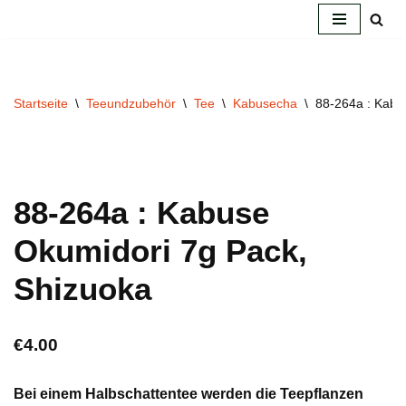
Zum
Inhalt
springen
Startseite
\
Teeundzubehör
\
Tee
\
Kabusecha
\
88-264a : Kabu
88-264a : Kabuse
Okumidori 7g Pack,
Shizuoka
€
4.00
Bei einem Halbschattentee werden die Teepflanzen