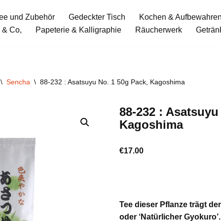
ee und Zubehör
Gedeckter Tisch
Kochen & Aufbewahre
 & Co,
Papeterie & Kalligraphie
Räucherwerk
Geträn
\
Sencha
\
88-232 : Asatsuyu No. 1 50g Pack, Kagoshima
88-232 : Asatsuyu
Kagoshima
€
17.00
Tee dieser Pflanze trägt 
oder ‘Natürlicher Gyokuro’.