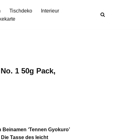
n
Tischdeko
Interieur
kekarte
 No. 1 50g Pack,
den Beinamen ‘Tennen Gyokuro’
 Die Tasse des leicht