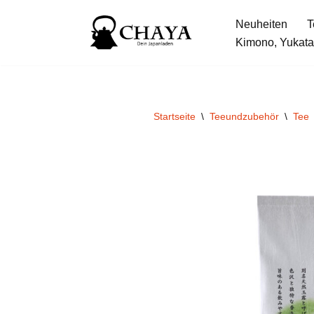
Neuheiten
T
Zum
Kimono, Yukata
Inhalt
springen
Startseite
\
Teeundzubehör
\
Tee