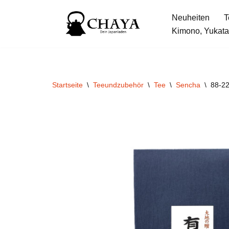
Neuheiten
T
Zum
Kimono, Yukata
Inhalt
springen
Startseite
\
Teeundzubehör
\
Tee
\
Sencha
\
88-22