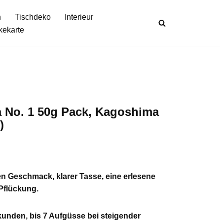
n
Tischdeko
Interieur
kekarte
ma No. 1 50g Pack, Kagoshima
)
efen Geschmack, klarer Tasse, eine erlesene
 Pflückung.
kunden, bis 7 Aufgüsse bei steigender