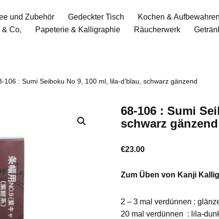
ee und Zubehör
Gedeckter Tisch
Kochen & Aufbewahre
 & Co,
Papeterie & Kalligraphie
Räucherwerk
Geträn
8-106 : Sumi Seiboku No 9, 100 ml, lila-d’blau, schwarz gänzend
68-106 : Sumi Sei
schwarz gänzend
€
23.00
Zum Üben von Kanji Kallig
2 – 3 mal verdünnen : glänz
20 mal
verdünnen : lila-dun