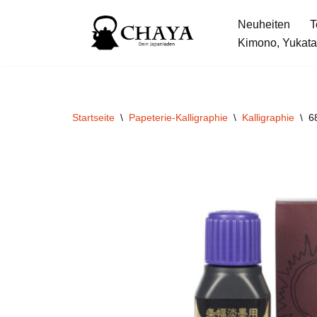
Neuheiten
T
Zum
Kimono, Yukata
Inhalt
springen
Startseite
\
Papeterie-Kalligraphie
\
Kalligraphie
\
6