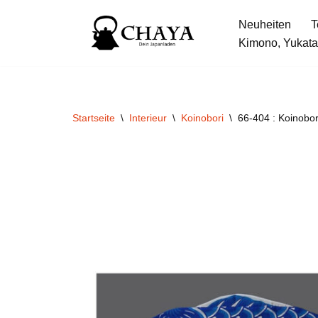
Neuheiten
T
Zum
Kimono, Yukata
Inhalt
springen
Startseite
\
Interieur
\
Koinobori
\
66-404 : Koinobor