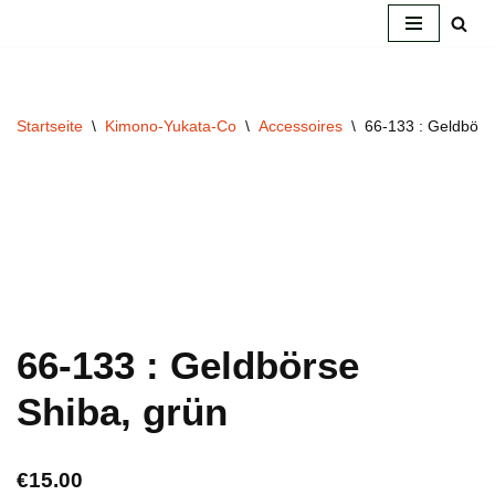
Zum
Inhalt
springen
Startseite
\
Kimono-Yukata-Co
\
Accessoires
\
66-133 : Geldbörs
66-133 : Geldbörse
Shiba, grün
€
15.00