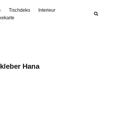
n
Tischdeko
Interieur
kekarte
fkleber Hana