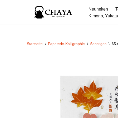
Neuheiten
T
Zum
Kimono, Yukata
Inhalt
springen
Startseite
\
Papeterie-Kalligraphie
\
Sonstiges
\
65-