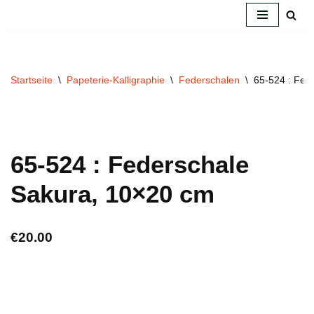
Zum
Inhalt
springen
Startseite
\
Papeterie-Kalligraphie
\
Federschalen
\
65-524 : Fed
65-524 : Federschale
Sakura, 10×20 cm
€
20.00