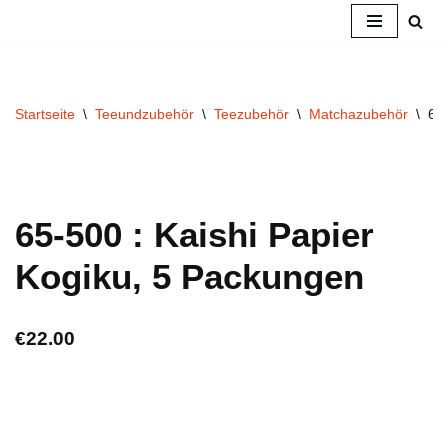
Zum
Inhalt
springen
Startseite
\
Teeundzubehör
\
Teezubehör
\
Matchazubehör
\
65-
65-500 : Kaishi Papier
Kogiku, 5 Packungen
€
22.00