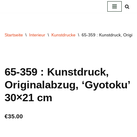
Zum
Inhalt
springen
Startseite
\
Interieur
\
Kunstdrucke
\
65-359 : Kunstdruck, Origin
65-359 : Kunstdruck,
Originalabzug, ‘Gyotoku’
30×21 cm
€
35.00