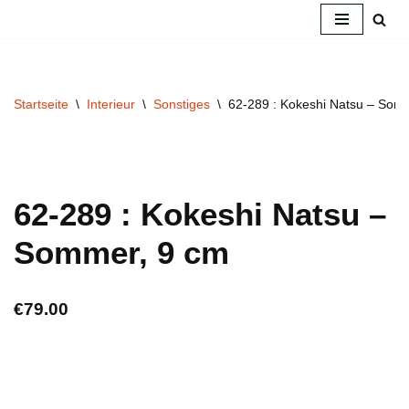
Zum
Inhalt
springen
Startseite
\
Interieur
\
Sonstiges
\
62-289 : Kokeshi Natsu – Som
62-289 : Kokeshi Natsu –
Sommer, 9 cm
€
79.00