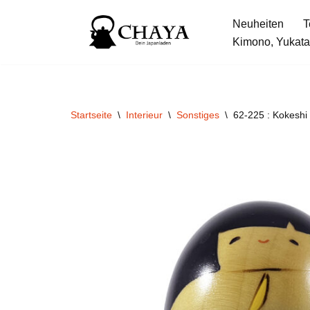
Neuheiten
T
Zum
Kimono, Yukata
Inhalt
springen
Startseite
\
Interieur
\
Sonstiges
\
62-225 : Kokeshi