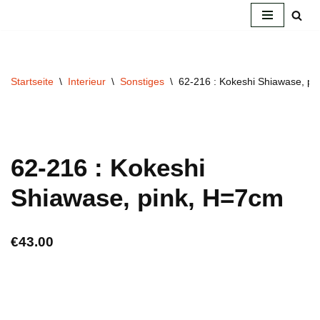
Zum
Inhalt
springen
Startseite
\
Interieur
\
Sonstiges
\
62-216 : Kokeshi Shiawase, pi
62-216 : Kokeshi
Shiawase, pink, H=7cm
€
43.00