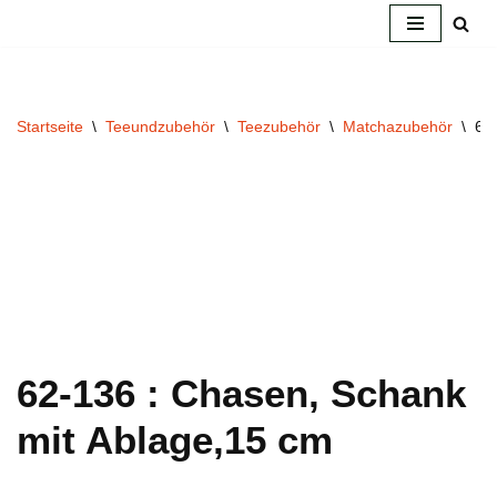
Zum
Inhalt
springen
Startseite
\
Teeundzubehör
\
Teezubehör
\
Matchazubehör
\
62
62-136 : Chasen, Schank
mit Ablage,15 cm