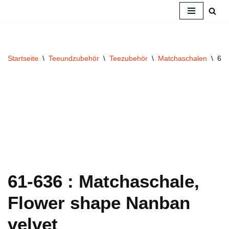
Zum
Inhalt
springen
Startseite
\
Teeundzubehör
\
Teezubehör
\
Matchaschalen
\
61-
61-636 : Matchaschale,
Flower shape Nanban
velvet