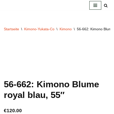
Zum
Inhalt
springen
Startseite
\
Kimono-Yukata-Co
\
Kimono
\
56-662: Kimono Blume 
56-662: Kimono Blume
royal blau, 55″
€
120.00