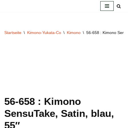
Zum
Inhalt
springen
Startseite
\
Kimono-Yukata-Co
\
Kimono
\
56-658 : Kimono SensuT
56-658 : Kimono
SensuTake, Satin, blau,
55″