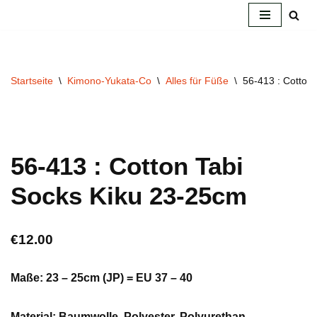
Zum
Inhalt
springen
Startseite
\
Kimono-Yukata-Co
\
Alles für Füße
\
56-413 : Cotton
56-413 : Cotton Tabi
Socks Kiku 23-25cm
€
12.00
Maße: 23 – 25cm (JP) = EU 37
–
40
Material:
Baumwolle, Polyester, Polyurethan