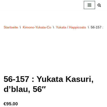
Zum
Inhalt
springen
Startseite
\
Kimono-Yukata-Co
\
Yukata / Happicoats
\
56-157 : Y
56-157 : Yukata Kasuri,
d’blau, 56″
€
95.00